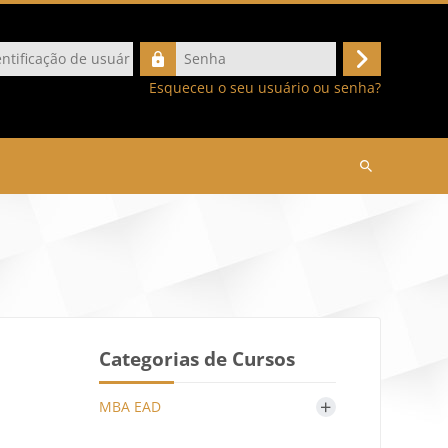
ação
Senha
Acessar
Esqueceu o seu usuário ou senha?
Buscar
cursos
Categorias de Cursos
+
MBA EAD