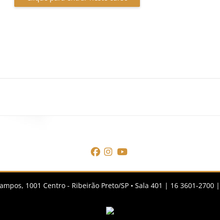
cos
Blocos
mpos, 1001 Centro - Ribeirão Preto/SP • Sala 401 | 16 3601-2700 