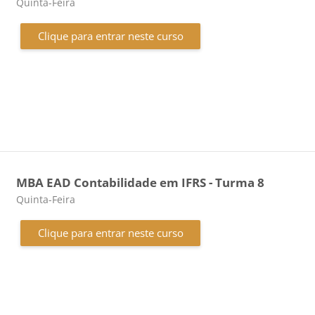
Categoria do curso
Quinta-Feira
Clique para entrar neste curso
MBA EAD Contabilidade em IFRS - Turma 8
Categoria do curso
Quinta-Feira
Clique para entrar neste curso