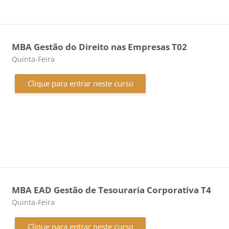
MBA Gestão do Direito nas Empresas T02
Categoria do curso
Quinta-Feira
Clique para entrar neste curso
MBA EAD Gestão de Tesouraria Corporativa T4
Categoria do curso
Quinta-Feira
Clique para entrar neste curso