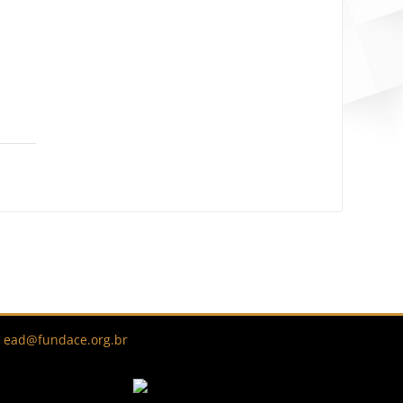
Blocos
|
ead@fundace.org.br