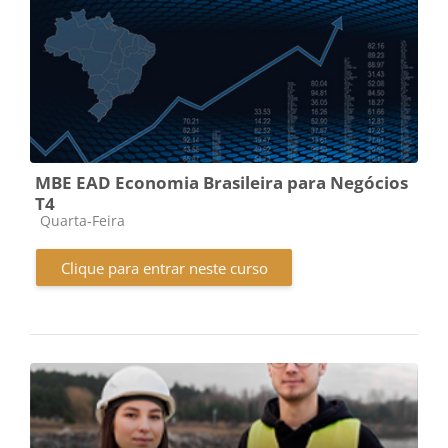
MBE EAD Economia Brasileira para Negócios
T4
Categoria do curso
Quarta-Feira
Clique para entrar neste curso