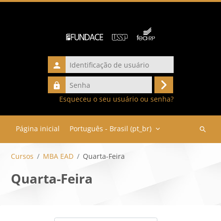
Ir para o conteúdo principal
Identificação
de
Senha
usuário
Acessar
Esqueceu o seu usuário ou senha?
Página inicial
Português - Brasil ‎(pt_br)‎
Buscar
cursos
Cursos
MBA EAD
Quarta-Feira
Quarta-Feira