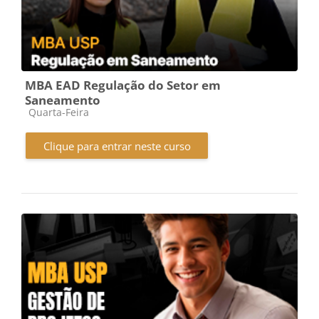
MBA EAD Regulação do Setor em
Saneamento
Categoria do curso
Quarta-Feira
Clique para entrar neste curso