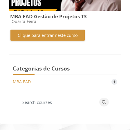
MBA EAD Gestão de Projetos T3
Categoria do curso
Quarta-Feira
Clique para entrar neste curso
Categorias de Cursos
+
MBA EAD
Search courses
Search cours