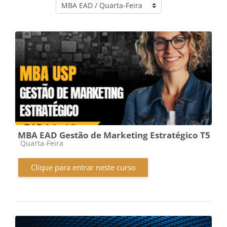
Categorias de Cursos
MBA EAD Gestão de Marketing Estratégico T5
Categoria do curso
Quarta-Feira
Clique para entrar neste curso